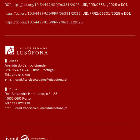
DOI
https://doi.org/10.54499/UID/06331/2025
; UID/PRR/06331/2025 e DOI:
https://doi.org/10.54499/UID/PRR/06331/2025
; UID/PRR2/06331/2025 e DOI:
https://doi.org/10.54499/UID/PRR2/06331/2025
Lisboa
Avenida do Campo Grande,
376 1749-024 Lisboa, Portugal
Tel.:
217 515 500
email:
cead.francisco.suarez@ulusofona.pt
Porto
Rua Alexandre Herculano, n.º 123
4000-050 Porto
Tel.:
222 073 230
email:
cead.francisco.suarez@ulusofona.pt