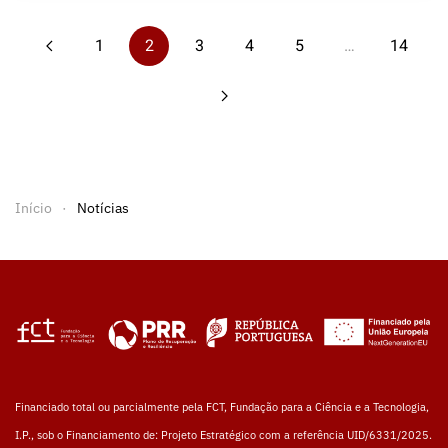
1
2
3
4
5
…
14
Início
Notícias
Financiado total ou parcialmente pela FCT, Fundação para a Ciência e a Tecnologia,
I.P., sob o Financiamento de: Projeto Estratégico com a referência UID/6331/2025.