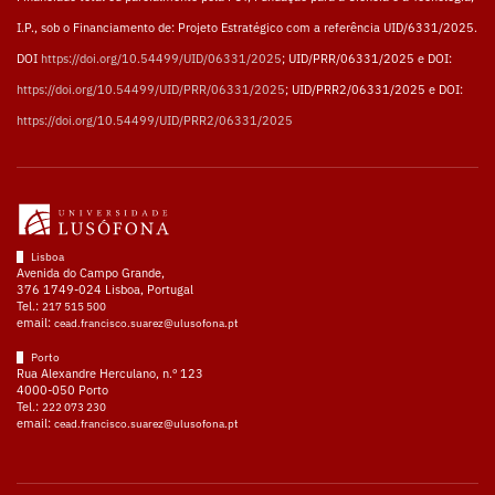
I.P., sob o Financiamento de: Projeto Estratégico com a referência UID/6331/2025.
DOI
https://doi.org/10.54499/UID/06331/2025
; UID/PRR/06331/2025 e DOI:
https://doi.org/10.54499/UID/PRR/06331/2025
; UID/PRR2/06331/2025 e DOI:
https://doi.org/10.54499/UID/PRR2/06331/2025
Lisboa
Avenida do Campo Grande,
376 1749-024 Lisboa, Portugal
Tel.:
217 515 500
email:
cead.francisco.suarez@ulusofona.pt
Porto
Rua Alexandre Herculano, n.º 123
4000-050 Porto
Tel.:
222 073 230
email:
cead.francisco.suarez@ulusofona.pt