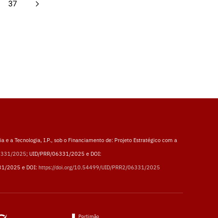
37
a e a Tecnologia, I.P., sob o Financiamento de: Projeto Estratégico com a
06331/2025
; UID/PRR/06331/2025 e DOI:
31/2025 e DOI:
https://doi.org/10.54499/UID/PRR2/06331/2025
Portimão