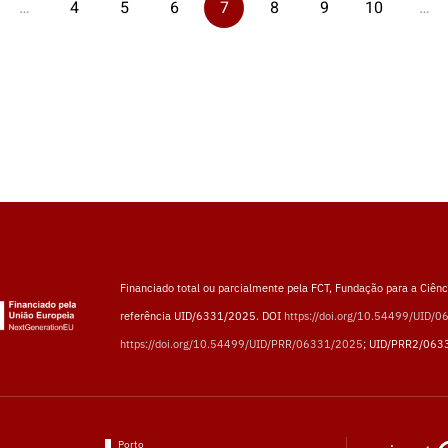
…
4
5
6
7
8
9
10
…
Financiado total ou parcialmente pela FCT, Fundação para a Ciênci
referência UID/6331/2025. DOI
https://doi.org/10.54499/UID/
https://doi.org/10.54499/UID/PRR/06331/2025
; UID/PRR2/063
Porto