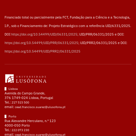
Financiado total ou parcialmente pela FCT, Fundação para a Ciência e a Tecnologia,
I.P., sob o Financiamento de: Projeto Estratégico com a referência UID/6331/2025.
DOI
https://doi.org/10.54499/UID/06331/2025
; UID/PRR/06331/2025 e DOI:
https://doi.org/10.54499/UID/PRR/06331/2025
; UID/PRR2/06331/2025 e DOI:
https://doi.org/10.54499/UID/PRR2/06331/2025
Lisboa
Avenida do Campo Grande,
376 1749-024 Lisboa, Portugal
Tel.:
217 515 500
email:
cead.francisco.suarez@ulusofona.pt
Porto
Rua Alexandre Herculano, n.º 123
4000-050 Porto
Tel.:
222 073 230
email:
cead.francisco.suarez@ulusofona.pt