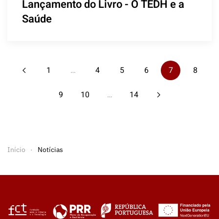
Lançamento do Livro - O TEDH e a
Saúde
1
…
4
5
6
7
8
9
10
…
14
Início
Notícias