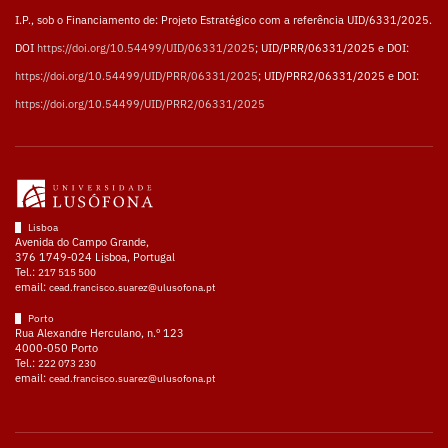
I.P., sob o Financiamento de: Projeto Estratégico com a referência UID/6331/2025.
DOI
https://doi.org/10.54499/UID/06331/2025
; UID/PRR/06331/2025 e DOI:
https://doi.org/10.54499/UID/PRR/06331/2025
; UID/PRR2/06331/2025 e DOI:
https://doi.org/10.54499/UID/PRR2/06331/2025
Lisboa
Avenida do Campo Grande,
376 1749-024 Lisboa, Portugal
Tel.:
217 515 500
email:
cead.francisco.suarez@ulusofona.pt
Porto
Rua Alexandre Herculano, n.º 123
4000-050 Porto
Tel.:
222 073 230
email:
cead.francisco.suarez@ulusofona.pt