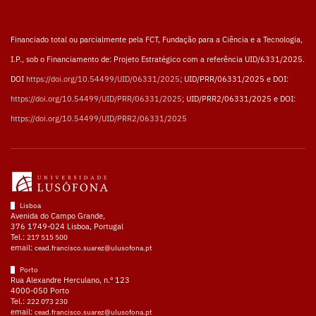
Financiado total ou parcialmente pela FCT, Fundação para a Ciência e a Tecnologia,
I.P., sob o Financiamento de: Projeto Estratégico com a referência UID/6331/2025.
DOI
https://doi.org/10.54499/UID/06331/2025
; UID/PRR/06331/2025 e DOI:
https://doi.org/10.54499/UID/PRR/06331/2025
; UID/PRR2/06331/2025 e DOI:
https://doi.org/10.54499/UID/PRR2/06331/2025
Lisboa
Avenida do Campo Grande,
376 1749-024 Lisboa, Portugal
Tel.:
217 515 500
email:
cead.francisco.suarez@ulusofona.pt
Porto
Rua Alexandre Herculano, n.º 123
4000-050 Porto
Tel.:
222 073 230
email:
cead.francisco.suarez@ulusofona.pt