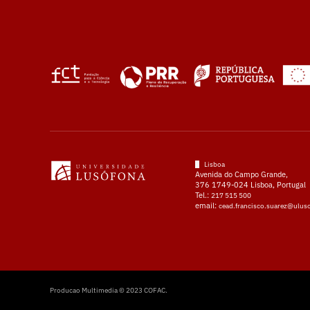
Lisboa
Avenida do Campo Grande,
376 1749-024 Lisboa, Portugal
Tel.:
217 515 500
email:
cead.francisco.suarez@ulus
Producao Multimedia © 2023 COFAC.