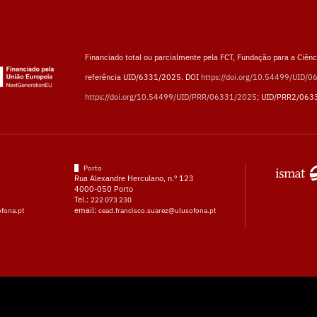
Financiado total ou parcialmente pela FCT, Fundação para a Ciênci
referência UID/6331/2025. DOI
https://doi.org/10.54499/UID/
https://doi.org/10.54499/UID/PRR/06331/2025
; UID/PRR2/063
Porto
Rua Alexandre Herculano, n.º 123
4000-050 Porto
Tel.:
222 073 230
email:
ofona.pt
cead.francisco.suarez@ulusofona.pt