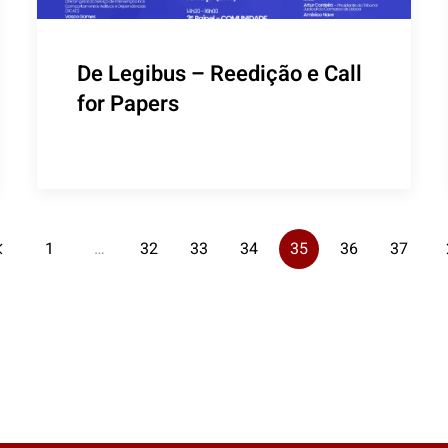
De Legibus – Reedição e Call
for Papers
1
…
32
33
34
35
36
37