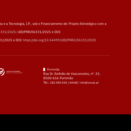
a e a Tecnologia, I.P., sob o Financiamento de: Projeto Estratégico com a
06331/2025
; UID/PRR/06331/2025 e DOI:
31/2025 e DOI:
https://doi.org/10.54499/UID/PRR2/06331/2025
Portimão
Rua Dr. Estêvão de Vasconcelos, nº. 33,
8500-656 Portimão
Tel.:
| email:
282 450 430
info@ismat.pt