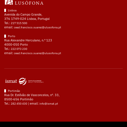
Lisboa
Avenida do Campo Grande,
376 1749-024 Lisboa, Portugal
Tel.:
217 515 500
email:
cead.francisco.suarez@ulusofona.pt
Porto
Rua Alexandre Herculano, n.º 123
4000-050 Porto
Tel.:
222 073 230
email:
cead.francisco.suarez@ulusofona.pt
Portimão
Rua Dr. Estêvão de Vasconcelos, nº. 33,
8500-656 Portimão
Tel.:
| email:
282 450 430
info@ismat.pt