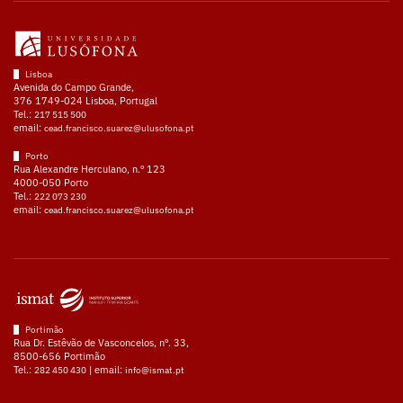
Lisboa
Avenida do Campo Grande,
376 1749-024 Lisboa, Portugal
Tel.:
217 515 500
email:
cead.francisco.suarez@ulusofona.pt
Porto
Rua Alexandre Herculano, n.º 123
4000-050 Porto
Tel.:
222 073 230
email:
cead.francisco.suarez@ulusofona.pt
Portimão
Rua Dr. Estêvão de Vasconcelos, nº. 33,
8500-656 Portimão
Tel.:
| email:
282 450 430
info@ismat.pt