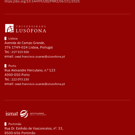
https://doi.org/10.54499/UID/PRR2/06331/2025
Lisboa
Avenida do Campo Grande,
376 1749-024 Lisboa, Portugal
Tel.:
217 515 500
email:
cead.francisco.suarez@ulusofona.pt
Porto
Rua Alexandre Herculano, n.º 123
4000-050 Porto
Tel.:
222 073 230
email:
cead.francisco.suarez@ulusofona.pt
Portimão
Rua Dr. Estêvão de Vasconcelos, nº. 33,
8500-656 Portimão