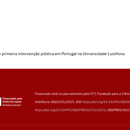
e primeira intervenção pública em Portugal na Universidade Lusófona
Financiado total ou parcialmente pela FCT, Fundação para a Ciênci
referência UID/6331/2025. DOI
https://doi.org/10.54499/UID/
https://doi.org/10.54499/UID/PRR/06331/2025
; UID/PRR2/063