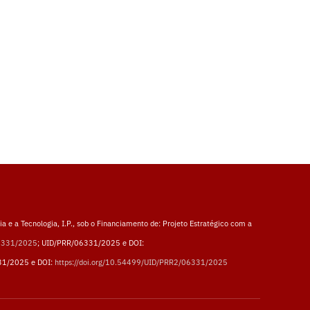
a e a Tecnologia, I.P., sob o Financiamento de: Projeto Estratégico com a
06331/2025
; UID/PRR/06331/2025 e DOI:
31/2025 e DOI:
https://doi.org/10.54499/UID/PRR2/06331/2025