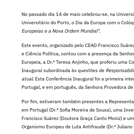
No passado dia 14 de maio celebrou-se, na Univers
Universitário do Porto, o Dia da Europa com o Coló
Europeias e a Nova Ordem Mundial"
.
Este evento, organizado pelo CEAD Francisco Suárez
e Ciência Política, contou com a presença da Senho
Europeia, a Dr.ª Teresa Anjinho, que proferiu uma C
Inaugural
subordinada às questões de
Responsabili
atual
. Esta Conferência Inaugural foi a primeira in
Portugal, e em português, da Senhora Provedora de 
Por fim, estiveram também presentes a Represent
em Portugal (Dr.ª Sofia Moreira de Sousa), uma Inv
Francisco Suárez (Doutora Graça Canto Moniz) e u
Organismo Europeu de Luta Antifraude (Dr.º Juliano 