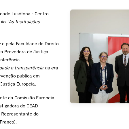
idade Lusófona - Centro
quio
"
As Instituições
 e pela Faculdade de Direito
ra Provedora de Justiça
onferência
dade e transparência na era
tervenção pública em
Justiça Europeia.
ante da Comissão Europeia
estigadora do CEAD
m Representante do
Franco).