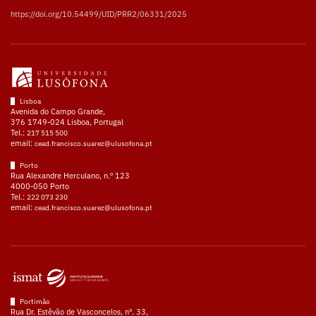
https://doi.org/10.54499/UID/PRR2/06331/2025
Lisboa
Avenida do Campo Grande,
376 1749-024 Lisboa, Portugal
Tel.:
217 515 500
email:
cead.francisco.suarez@ulusofona.pt
Porto
Rua Alexandre Herculano, n.º 123
4000-050 Porto
Tel.:
222 073 230
email:
cead.francisco.suarez@ulusofona.pt
Portimão
Rua Dr. Estêvão de Vasconcelos, nº. 33,