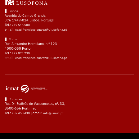
Lisboa
Avenida do Campo Grande,
376 1749-024 Lisboa, Portugal
Tel.:
217 515 500
email:
cead.francisco.suarez@ulusofona.pt
Porto
Rua Alexandre Herculano, n.º 123
4000-050 Porto
Tel.:
222 073 230
email:
cead.francisco.suarez@ulusofona.pt
Portimão
Rua Dr. Estêvão de Vasconcelos, nº. 33,
8500-656 Portimão
Tel.:
| email:
282 450 430
info@ismat.pt