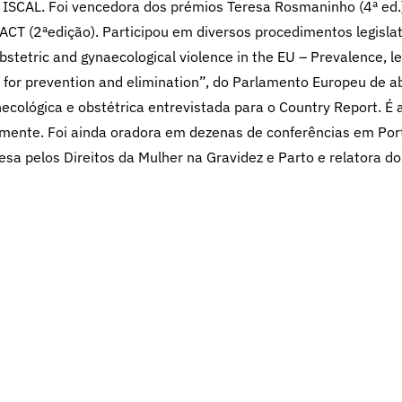
ISCAL. Foi vencedora dos prémios Teresa Rosmaninho (4ª ed.
CT (2ªedição). Participou em diversos procedimentos legisla
stetric and gynaecological violence in the EU – Prevalence, le
 for prevention and elimination”, do Parlamento Europeu de ab
ecológica e obstétrica entrevistada para o Country Report. É 
almente. Foi ainda oradora em dezenas de conferências em Por
sa pelos Direitos da Mulher na Gravidez e Parto e relatora do