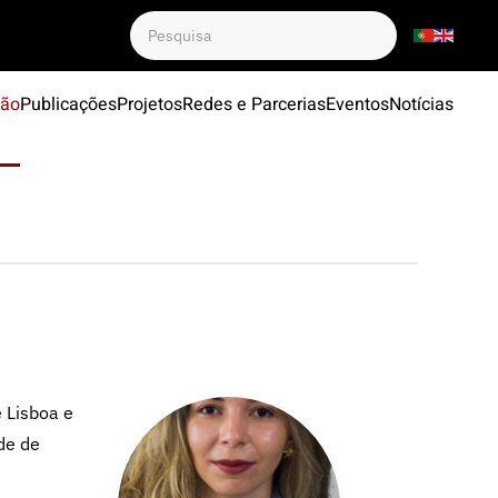
ção
Publicações
Projetos
Redes e Parcerias
Eventos
Notícias
 Lisboa e
de de