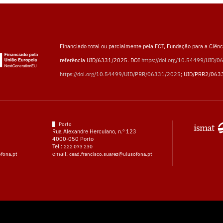
Financiado total ou parcialmente pela FCT, Fundação para a Ciênci
referência UID/6331/2025. DOI
https://doi.org/10.54499/UID/
https://doi.org/10.54499/UID/PRR/06331/2025
; UID/PRR2/063
Porto
Rua Alexandre Herculano, n.º 123
4000-050 Porto
Tel.:
222 073 230
email:
ofona.pt
cead.francisco.suarez@ulusofona.pt