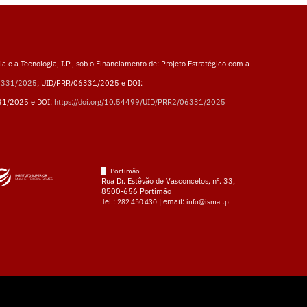
a e a Tecnologia, I.P., sob o Financiamento de: Projeto Estratégico com a
06331/2025
; UID/PRR/06331/2025 e DOI:
31/2025 e DOI:
https://doi.org/10.54499/UID/PRR2/06331/2025
Portimão
Rua Dr. Estêvão de Vasconcelos, nº. 33,
8500-656 Portimão
Tel.:
| email:
282 450 430
info@ismat.pt