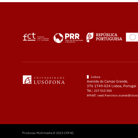
Lisboa
Avenida do Campo Grande,
376 1749-024 Lisboa, Portugal
Tel.:
217 515 500
email:
cead.francisco.suarez@ulus
Producao Multimedia © 2023 COFAC.