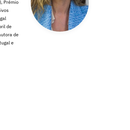
), Prémio
tivos
gal
ril de
autora de
tugal e