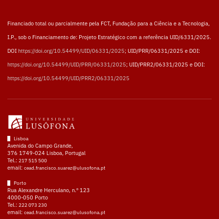
Financiado total ou parcialmente pela FCT, Fundação para a Ciência e a Tecnologia,
I.P., sob o Financiamento de: Projeto Estratégico com a referência UID/6331/2025.
DOI
https://doi.org/10.54499/UID/06331/2025
; UID/PRR/06331/2025 e DOI:
https://doi.org/10.54499/UID/PRR/06331/2025
; UID/PRR2/06331/2025 e DOI:
https://doi.org/10.54499/UID/PRR2/06331/2025
Lisboa
Avenida do Campo Grande,
376 1749-024 Lisboa, Portugal
Tel.:
217 515 500
email:
cead.francisco.suarez@ulusofona.pt
Porto
Rua Alexandre Herculano, n.º 123
4000-050 Porto
Tel.:
222 073 230
email:
cead.francisco.suarez@ulusofona.pt