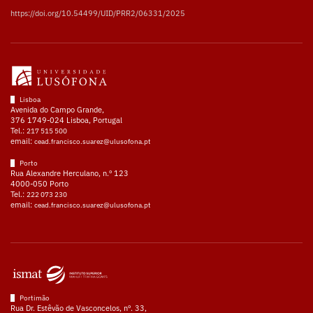
https://doi.org/10.54499/UID/PRR2/06331/2025
Lisboa
Avenida do Campo Grande,
376 1749-024 Lisboa, Portugal
Tel.:
217 515 500
email:
cead.francisco.suarez@ulusofona.pt
Porto
Rua Alexandre Herculano, n.º 123
4000-050 Porto
Tel.:
222 073 230
email:
cead.francisco.suarez@ulusofona.pt
Portimão
Rua Dr. Estêvão de Vasconcelos, nº. 33,