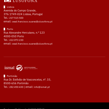
Lisboa
Avenida do Campo Grande,
376 1749-024 Lisboa, Portugal
Tel.:
217 515 500
email:
cead.francisco.suarez@ulusofona.pt
Porto
Rua Alexandre Herculano, n.º 123
4000-050 Porto
Tel.:
222 073 230
email:
cead.francisco.suarez@ulusofona.pt
Portimão
Rua Dr. Estêvão de Vasconcelos, nº. 33,
8500-656 Portimão
Tel.:
| email:
282 450 430
info@ismat.pt