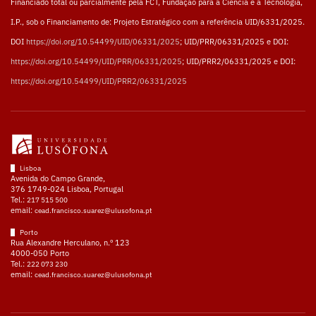
Financiado total ou parcialmente pela FCT, Fundação para a Ciência e a Tecnologia,
I.P., sob o Financiamento de: Projeto Estratégico com a referência UID/6331/2025.
DOI
https://doi.org/10.54499/UID/06331/2025
; UID/PRR/06331/2025 e DOI:
https://doi.org/10.54499/UID/PRR/06331/2025
; UID/PRR2/06331/2025 e DOI:
https://doi.org/10.54499/UID/PRR2/06331/2025
Lisboa
Avenida do Campo Grande,
376 1749-024 Lisboa, Portugal
Tel.:
217 515 500
email:
cead.francisco.suarez@ulusofona.pt
Porto
Rua Alexandre Herculano, n.º 123
4000-050 Porto
Tel.:
222 073 230
email:
cead.francisco.suarez@ulusofona.pt