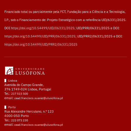
Financiado total ou parcialmente pela FCT, Fundação para a Ciência e a Tecnologia,
I.P., sob o Financiamento de: Projeto Estratégico com a referência UID/6331/2025.
DOI
https://doi.org/10.54499/UID/06331/2025
; UID/PRR/06331/2025 e DOI:
https://doi.org/10.54499/UID/PRR/06331/2025
; UID/PRR2/06331/2025 e DOI:
https://doi.org/10.54499/UID/PRR2/06331/2025
Lisboa
Avenida do Campo Grande,
376 1749-024 Lisboa, Portugal
Tel.:
217 515 500
email:
cead.francisco.suarez@ulusofona.pt
Porto
Rua Alexandre Herculano, n.º 123
4000-050 Porto
Tel.:
222 073 230
email:
cead.francisco.suarez@ulusofona.pt