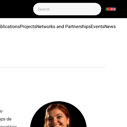
blications
Projects
Networks and Partnerships
Events
News
ão
ops
de
loratório