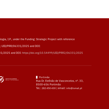
logia, I.P., under the Funding: Strategic Project with reference
; UID/PRR/06331/2025 and DOI:
31/2025 and DOI:
https://doi.org/10.54499/UID/PRR2/06331/2025
Portimão
Rua Dr. Estêvão de Vasconcelos, nº. 33,
8500-656 Portimão
Tel.:
| email:
282 450 430
info@ismat.pt