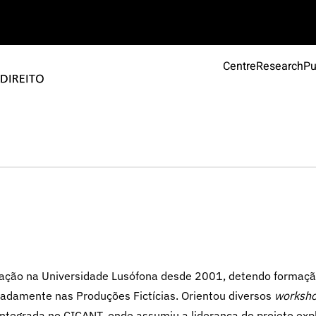
Centre
Research
Pu
cação na Universidade Lusófona desde 2001, detendo formaç
eadamente nas Produções Fictícias. Orientou diversos
worksh
integrada no CICANT, onde assumiu a liderança do projeto exp