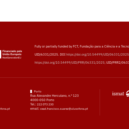
Fully or partially funded by FCT, Fundação para a Ciência e a Tecno
UID/6331/2025. DOI
https://doi.org/10.54499/UID/06331/2025
https://doi.org/10.54499/UID/PRR/06331/2025
; UID/PRR2/063
Porto
Rua Alexandre Herculano, n.º 123
4000-050 Porto
Tel.:
222 073 230
email:
ofona.pt
cead.francisco.suarez@ulusofona.pt