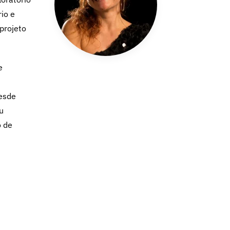
io e
projeto
e
desde
u
o de