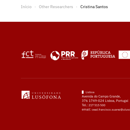
Início
Other Researchers
Cristina Santos
Lisboa
Avenida do Campo Grande,
376 1749-024 Lisboa, Portugal
Tel.:
217 515 500
email:
cead.francisco.suarez@ulus